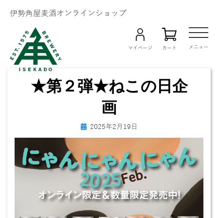
伊勢角屋麦酒オンラインショップ
Menu
メニュー
マイページ
カート
★第２弾★ねこの日企
画
投
投稿者
2025年2月19日
biyagura.by
稿
日: