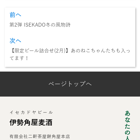
前へ
投
稿
第2弾 ISEKADO冬の風物詩
ナ
ビ
ゲ
次ヘ
ー
【限定ビール詰合せ(2月)】あのねこちゃんたちも入っ
シ
てます！
ョ
ン
ページトップへ
イセカドヤビール
伊勢角屋麦酒
有限会社二軒茶屋餅角屋本店