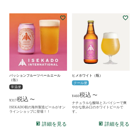
パッションフルーツペールエール
ヒメホワイト（瓶）
（缶）
クール便
常温便
税込
〜
¥
460
税込
〜
¥
317
ナチュラルな酸味とスパイシーで爽
ISEKADO初の海外製造ビールがオン
やかな飲み口のホワイトビールで
ラインショップに登場！！
す。
詳細を見る
詳細を見る