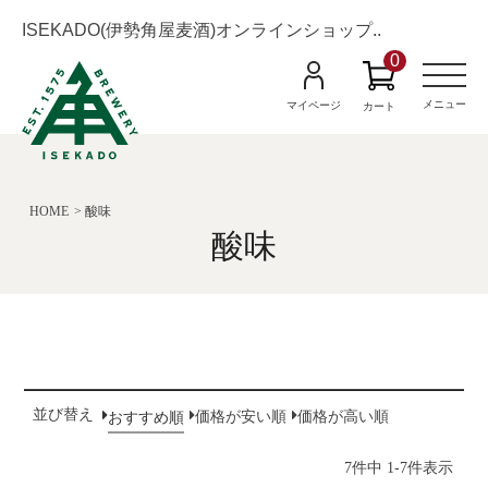
ISEKADO(伊勢角屋麦酒)オンラインショップ..
0
M
e
n
メニュー
マイページ
カート
u
HOME
酸味
酸味
並び替え
おすすめ順
価格が安い順
価格が高い順
-
7
件中
1
7
件表示