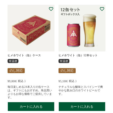
ヒメホワイト（缶）ケース
ヒメホワイト（缶）12本セット
常温便
常温便
のし対応
のし対応
税込
税込
¥
9,000
¥
5,100
毎日楽しめる24本入りの缶ケース
ナチュラルな酸味とスパイシーで爽
は、ギフトにもおすすめ。単品買い
やかな飲み口のホワイトビールで
よりもお得な価格でご提供していま
す。
す。
カートに入れる
カートに入れる