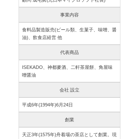
事業内容
食料品製造販売(ビール類、生菓子、味噌、醤
油)、飲食店経営 他
代表商品
ISEKADO、神都麥酒、二軒茶屋餅、角屋味
噌醤油
会社 設立
平成6年(1994年)6月24日
創業
天正3年(1575年)舟着場の茶店として創業。現