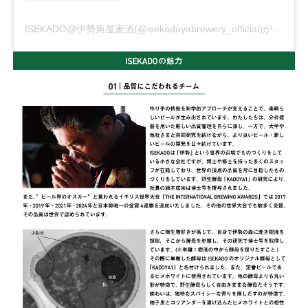
ISEKADO@伊勢角屋麦酒(@isekadoyabrewery_official)がシェアした投稿