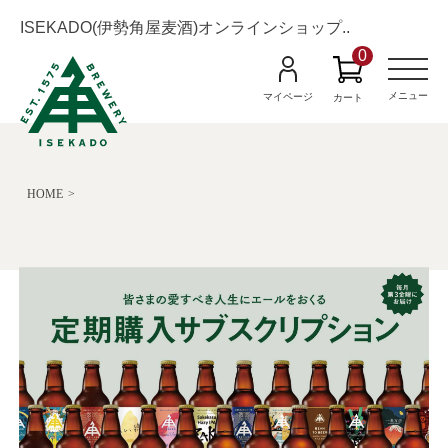
ISEKADO(伊勢角屋麦酒)オンラインショップ..
0
M
e
n
メニュー
マイページ
カート
u
HOME