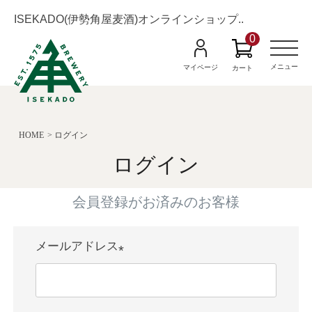
ISEKADO(伊勢角屋麦酒)オンラインショップ..
0
M
e
n
メニュー
マイページ
カート
u
HOME
ログイン
ログイン
会員登録がお済みのお客様
メールアドレス
(
必
須