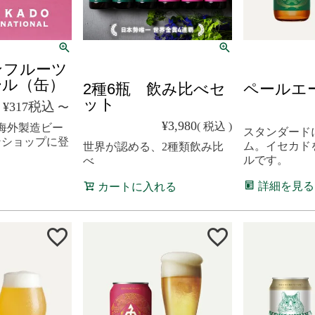
クール便
クール便
ンフルーツ
ール（缶）
2種6瓶 飲み比べセ
ペールエ
ット
税込
¥
317
〜
¥
3,980
税込
の海外製造ビー
スタンダード
ンショップに登
ム。イセカド
世界が認める、2種類飲み比
ルです。
べ
詳細を見る
カートに入れる