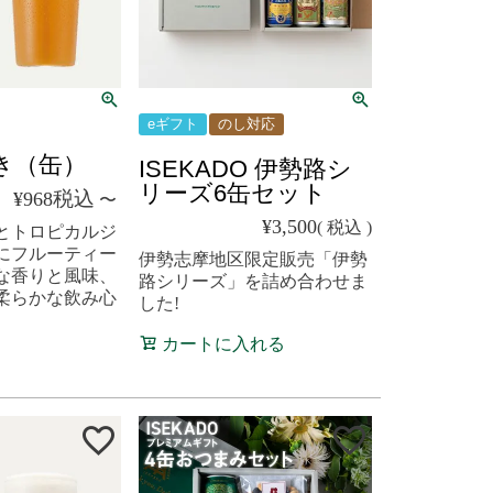
eギフト
のし対応
き（缶）
ISEKADO 伊勢路シ
リーズ6缶セット
税込
¥
968
〜
¥
3,500
税込
とトロピカルジ
にフルーティー
伊勢志摩地区限定販売「伊勢
な香りと風味、
路シリーズ」を詰め合わせま
柔らかな飲み心
した!
。
カートに入れる