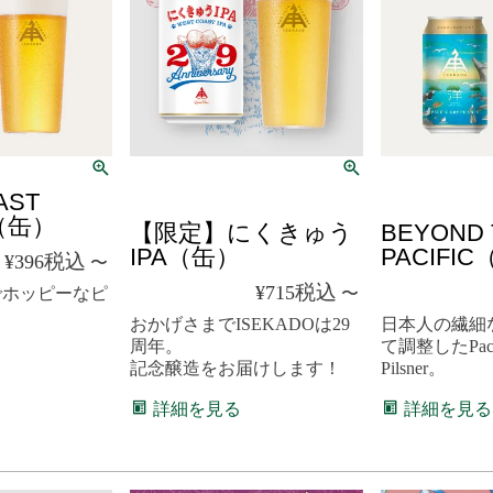
クール便
クール便
AST
R（缶）
【限定】にくきゅう
BEYOND 
IPA（缶）
PACIFI
税込
¥
396
〜
税込
¥
715
〜
でホッピーなピ
おかげさまでISEKADOは29
日本人の繊細
周年。
て調整したPacif
記念醸造をお届けします！
Pilsner。
詳細を見る
詳細を見る