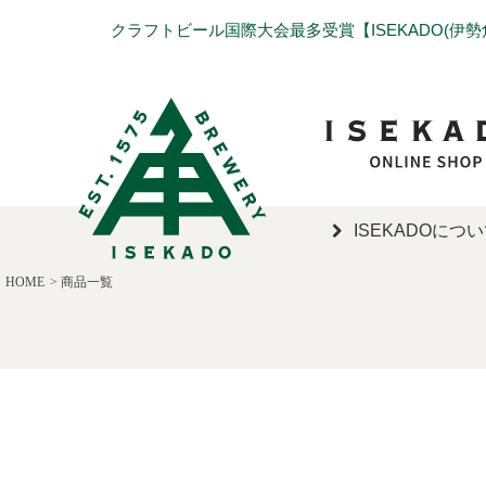
クラフトビール国際大会最多受賞【ISEKADO(伊
キーワード
ISEKADOにつ
価格
HOME
商品一覧
〜
商品タグ
セール
限定
再入荷
翌日発送
サイズ
指定なし
S
M
22.5cm
23.0cm
カラー
レッド
ブルー
イエロー