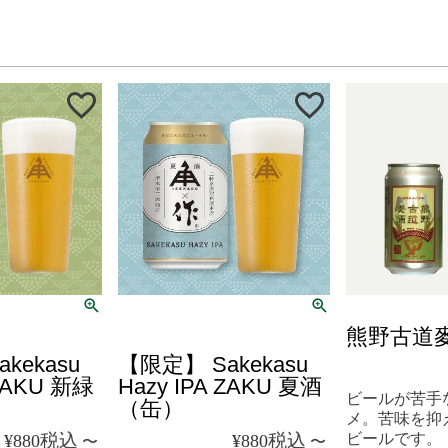
クール便
熊野古道
kekasu
【限定】 Sakekasu
 ZAKU 新緑
Hazy IPA ZAKU 夏酒
ビールが苦手
（缶）
メ。苦味を抑
ビールです。
税込
税込
¥
880
¥
880
〜
〜