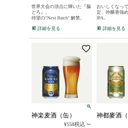
世界大会の頂点に輝いた『脳
おいしくなって
とろ』。
定、吟醸香強
待望の"Next Batch" 解禁。
IPA。
詳細を見る
詳細を見る
神楽麦酒（缶）
神都麥酒（
税込
¥
558
〜