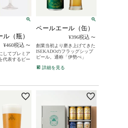
ペールエール（缶）
ール（瓶）
税込
¥
396
〜
税込
¥
460
〜
創業当初より磨き上げてきた
ISEKADOのフラッグシップ
にしてプレミア
ビール。通称「伊勢ぺ」
を代表するビー
詳細を見る