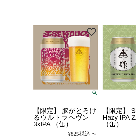
クール便
クール便
【限定】 脳がとろけ
【限定】 Sa
るウルトラヘヴン
Hazy IPA
3xIPA （缶）
（缶）
税込
¥
825
〜