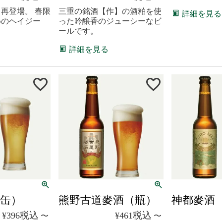
再登場。 春限
三重の銘酒【作】の酒粕を使
詳細を見る
めのヘイジー
った吟醸香のジューシーなビ
ールです。
詳細を見る
缶）
熊野古道麥酒（瓶）
神都麥酒
税込
税込
¥
396
¥
461
〜
〜