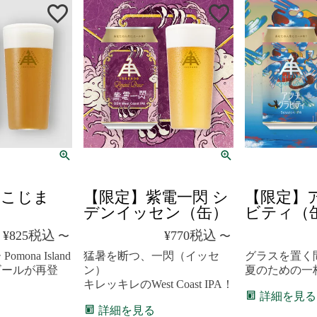
クール便
クール便
ねこじま
【限定】紫電一閃 シ
【限定】
デンイッセン（缶）
ビティ（
税込
税込
¥
825
¥
770
〜
〜
ona Island
猛暑を断つ、一閃（イッセ
グラスを置く
ビールが再登
ン）
夏のための一
キレッキレのWest Coast IPA！
詳細を見る
詳細を見る