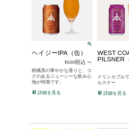
ヘイジーIPA（缶）
WEST CO
PILSNE
税込
¥
600
〜
柑橘系の華やかな香りと、コ
クのあるジューシーな飲み心
ドリンカブル
地が特徴です。
ルスナー
詳細を見る
詳細を見る