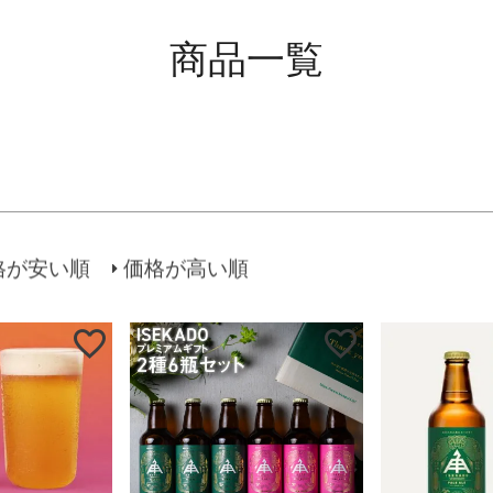
並び順
新着順
登録順
価格が
レビュー順
キーワード
商品一覧
検索
格が安い順
価格が高い順