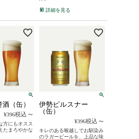
詳細を見る
麥酒（缶）
伊勢ピルスナー
（缶）
税込
¥
396
〜
税込
¥
396
〜
な方にもオスス
えたまろやかな
キレのある喉越しでお馴染み
のラガービールを、上品な味