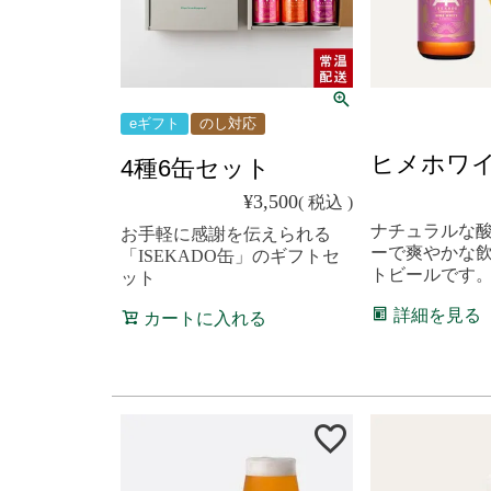
eギフト
のし対応
クール便
ヒメホワ
4種6缶セット
¥
3,500
税込
ナチュラルな
お手軽に感謝を伝えられる
ーで爽やかな
「ISEKADO缶」のギフトセ
トビールです
ット
詳細を見る
カートに入れる