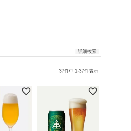
安い順
価格が高い順
優先度順
ヒット順
詳細検索
37
件中
1
-
37
件表示