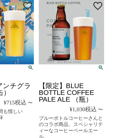
クール便
アンチグラ
【限定】BLUE
缶）
BOTTLE COFFEE
PALE ALE （瓶）
税込
¥
715
〜
税込
¥
1,030
〜
間も惜しい
杯
ブルーボトルコーヒーさんと
のコラボ商品、スペシャリテ
ィーなコーヒーペールエー
ル。