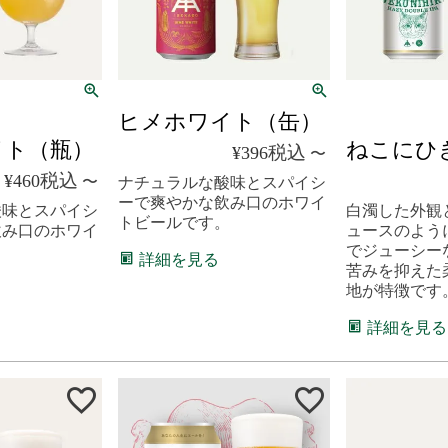
クール便
ヒメホワイト（缶）
イト（瓶）
ねこにひ
税込
¥
396
〜
税込
¥
460
〜
ナチュラルな酸味とスパイシ
ーで爽やかな飲み口のホワイ
酸味とスパイシ
白濁した外観
トビールです。
飲み口のホワイ
ュースのよう
。
でジューシー
詳細を見る
苦みを抑えた
地が特徴です
詳細を見る