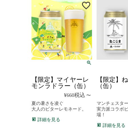
クール便
クール便
【限定】マイヤーレ
【限定】
モンラドラー（缶）
（缶）
税込
¥
660
〜
夏の暑さを凌ぐ
マンチェスター Pom
大人のビターレモネード。
実力派コラボ
場！
詳細を見る
詳細を見る