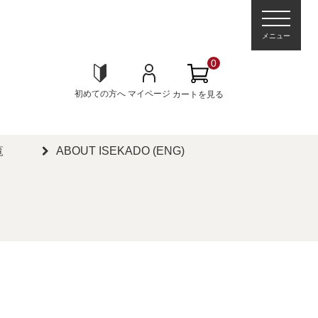
M
e
メニュー
n
u
0
初めての方へ
マイページ
カートを見る
い
覧
ABOUT ISEKADO (ENG)