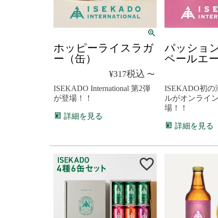
ホッピーライスラガ
パッショ
ー（缶）
ペールエ
税込
¥
317
〜
ISEKADO International 第2弾
ISEKADO初
が登場！！
ルがオンライ
場！！
詳細を見る
詳細を見る