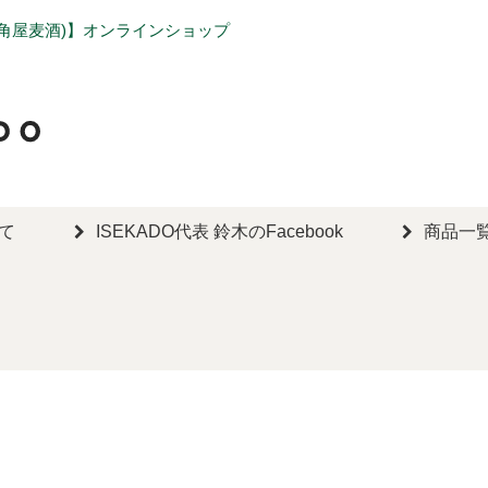
勢角屋麦酒)】オンラインショップ
在庫なし商品
在庫なし商品を表示しな
いて
ISEKADO代表 鈴木のFacebook
商品一
商品番号/JANコード
バンドル販売
予約商品
予約商品のみを表示