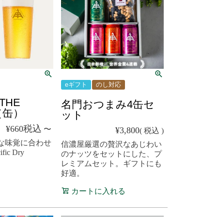
eギフト
のし対応
THE
名門おつまみ4缶セ
C（缶）
ット
税込
¥
660
〜
¥
3,800
税込
な味覚に合わせ
信濃屋厳選の贅沢なあじわい
ic Dry
のナッツをセットにした、プ
レミアムセット。ギフトにも
好適。
カートに入れる