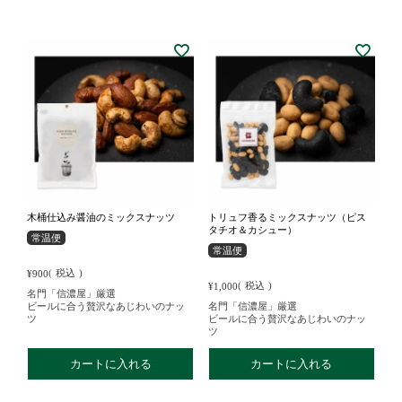
木桶仕込み醤油のミックスナッツ
トリュフ香るミックスナッツ（ピス
タチオ＆カシュー）
常温便
常温便
税込
¥
900
税込
¥
1,000
名門「信濃屋」厳選
ビールに合う贅沢なあじわいのナッ
名門「信濃屋」厳選
ツ
ビールに合う贅沢なあじわいのナッ
ツ
カートに入れる
カートに入れる