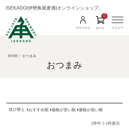
ISEKADO(伊勢角屋麦酒)オンラインショップ..
0
M
e
n
メニュー
マイページ
カート
u
HOME
おつまみ
おつまみ
並び替え
おすすめ順
価格が安い順
価格が高い順
-
2
件中
1
2
件表示