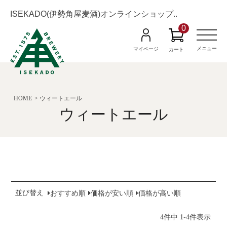
ISEKADO(伊勢角屋麦酒)オンラインショップ..
0
M
e
n
メニュー
マイページ
カート
u
HOME
ウィートエール
ウィートエール
並び替え
おすすめ順
価格が安い順
価格が高い順
-
4
件中
1
4
件表示