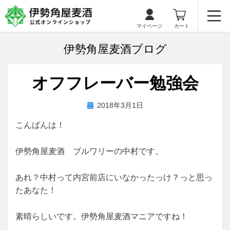
マイページ
カート
伊勢角屋麦酒ブログ
オフフレーバー勉強会
投
投稿者
2018年3月1日
biyagura.by
稿
こんばんは！
日:
伊勢角屋麦酒 ブルワリーの中村です。
あれ？中村って内宮前店にいなかったっけ？っと思っ
たあなた！
素晴らしいです。伊勢角屋麦酒マニアですね！