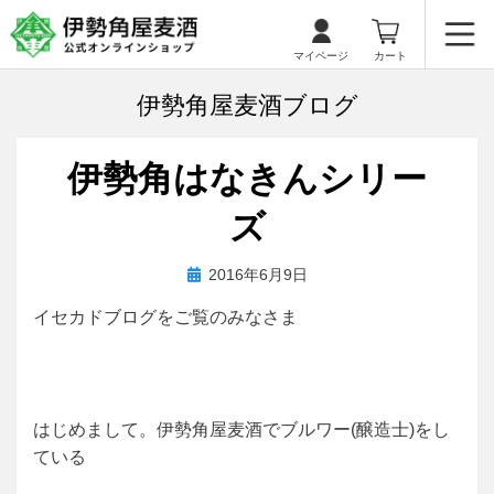
マイページ
カート
伊勢角屋麦酒ブログ
伊勢角はなきんシリー
ズ
投
投稿者
2016年6月9日
biyagura.by
稿
イセカドブログをご覧のみなさま
日:
はじめまして。伊勢角屋麦酒でブルワー(醸造士)をし
ている