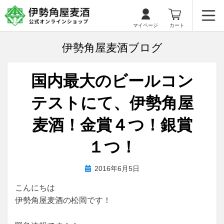
マイページ
カート
伊勢角屋麦酒ブログ
国内最大のビールコン
テストにて、伊勢角屋
麦酒！金賞４つ！銀賞
１つ！
投
投稿者
2016年6月5日
biyagura.by
稿
こんにちは
日:
伊勢角屋麦酒の松岡です！