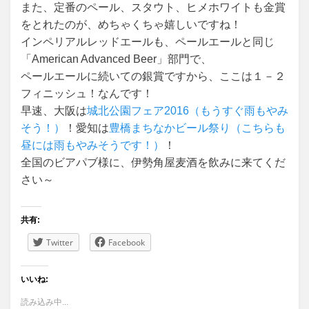
また、定番のペール、スタウト、ヒメホワイトも金賞
をとれたのが、めちゃくちゃ嬉しいですね！
インペリアルレッドエールも、ペールエールと同じ
「American Advanced Beer」部門で、
ペールエールに続いての銀賞ですから、ここは１－２
フィニッシュ！なんです！
早速、大阪は
城北公園フェア2016（もうすぐ雨もやみ
そう！）
！愛知は
豊橋まちなかビール祭り（こちらも
昼には雨もやみそうです！）
！
全国のビアパブ様に、伊勢角屋麦酒を飲みに来てくだ
さい～
共有:
Twitter
Facebook
いいね:
読み込み中...