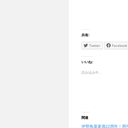
共有:
Twitter
Facebook
いいね:
読み込み中...
関連
伊勢角屋麦酒22周年！周