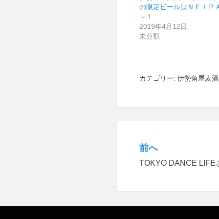
の限定ビールはＮＥＩＰ
～！
2019年4月12日
未分類
カテゴリー:
伊勢角屋麦酒
前へ
投
TOKYO DANCE L
稿
ナ
ビ