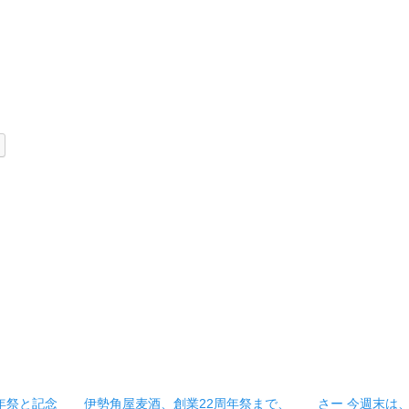
年祭と記念
伊勢角屋麦酒、創業22周年祭まで、
さー 今週末は