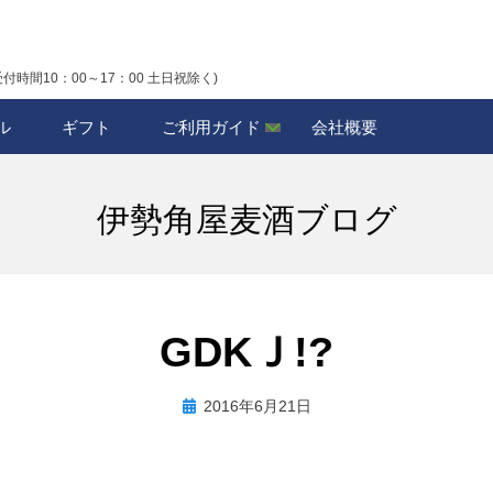
受付時間10：00～17：00 土日祝除く)
ル
ギフト
ご利用ガイド
会社概要
伊勢角屋麦酒ブログ
GDKＪ!?
投
投稿者
2016年6月21日
biyagura.by
稿
日: