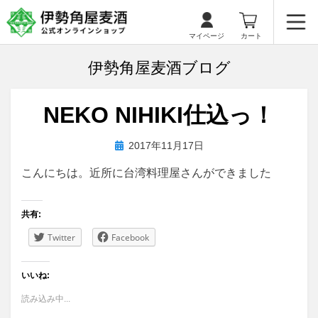
マイページ
カート
伊勢角屋麦酒ブログ
NEKO NIHIKI仕込っ！
投
投稿者
2017年11月17日
biyagura.by
稿
こんにちは。近所に台湾料理屋さんができました
日:
共有:
Twitter
Facebook
いいね:
読み込み中...