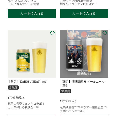
電撃に打たれるような
ブルワー 馬場建吾が贈る、
トロピカルサワーの衝撃
渾身のイタリアンピルスナー。
カートに入れる
カートに入れる
【限定】 KABOSU BEAT （缶）
【限定】 竜馬四重奏 ペールエール
（缶）
常温便
常温便
税込
¥
770
税込
¥
770
福岡の音楽フェスとコラボ！
カボス弾ける爽快な一杯
竜馬四重奏2026年ツアー開催記念
コ
ラボペールエール。