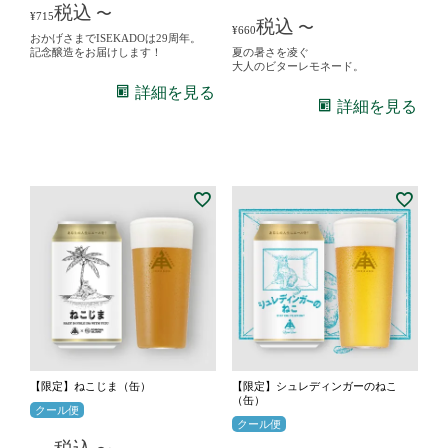
税込
〜
¥
715
税込
〜
¥
660
おかげさまでISEKADOは29周年。
記念醸造をお届けします！
夏の暑さを凌ぐ
大人のビターレモネード。
詳細を見る
詳細を見る
【限定】ねこじま（缶）
【限定】シュレディンガーのねこ
（缶）
クール便
クール便