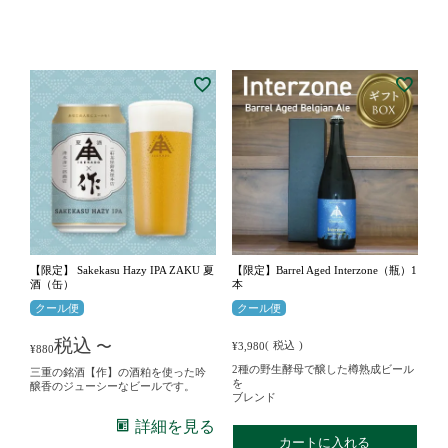
【限定】 Sakekasu Hazy IPA ZAKU 夏
【限定】Barrel Aged Interzone（瓶）1
酒（缶）
本
クール便
クール便
税込
〜
税込
¥
3,980
¥
880
2種の野生酵母で醸した樽熟成ビール
三重の銘酒【作】の酒粕を使った吟
を
醸香のジューシーなビールです。
ブレンド
詳細を見る
カートに入れる