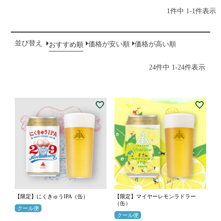
-
1
件中
1
1
件表示
並び替え
おすすめ順
価格が安い順
価格が高い順
-
24
件中
1
24
件表示
【限定】にくきゅうIPA（缶）
【限定】マイヤーレモンラドラー
（缶）
クール便
クール便