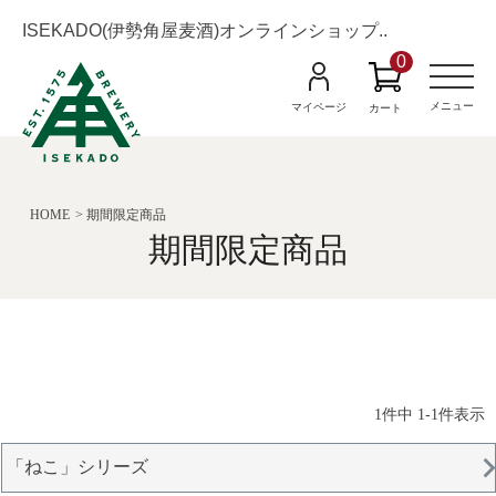
ISEKADO(伊勢角屋麦酒)オンラインショップ..
0
M
e
n
メニュー
マイページ
カート
u
HOME
期間限定商品
期間限定商品
-
1
件中
1
1
件表示
「ねこ」シリーズ