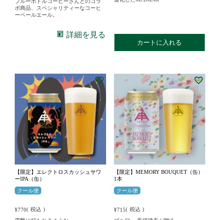
ブルーボトルコーヒーさんとのコラ
ボ商品、スペシャリティーなコーヒ
ーペールエール。
詳細を見る
カートに入れる
【限定】エレクトロスカッシュサワ
【限定】MEMORY BOUQUET（缶）
ーIPA（缶）
1本
クール便
クール便
税込
税込
¥
770
¥
715