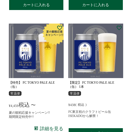
カートに入れる
カートに入れる
【特売】 FC TOKYO PALE ALE
【限定】 FC TOKYO PALE ALE
（缶）
（缶） 1本
常温便
常温便
税込
〜
税込
¥
438
¥
4,459
FC東京初のクラフトビール缶
夏の観戦応援キャンペーン!!
ISEKADOから解禁！
期間限定特売中!!
詳細を見る