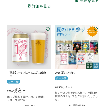
詳細を見る
詳細を見る
【限定】ホップにゃおん第12艦隊
2026 夏のIPA祭り
（缶）
クール便
クール便
税込
¥
6,500
税込
〜
¥
770
毎シーズン恒例のIPA祭り。今回は9
種類の様々なIPAをご用意いたしまし
ホップ炸裂！轟け、ねこの咆哮！
た。
シリーズ第12弾！