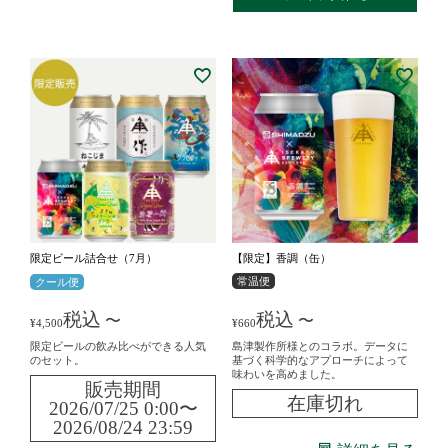
限定ビール詰合せ（7月）
【限定】香調（缶）
常温便
クール便
税込
税込
〜
〜
¥
4,500
¥
660
限定ビールの飲み比べができる人気
島津製作所様とのコラボ。データに
のセット。
基づく科学的なアプローチによって
味わいを高めました。
販売期間
在庫切れ
2026/07/25 0:00
〜
2026/08/24 23:59