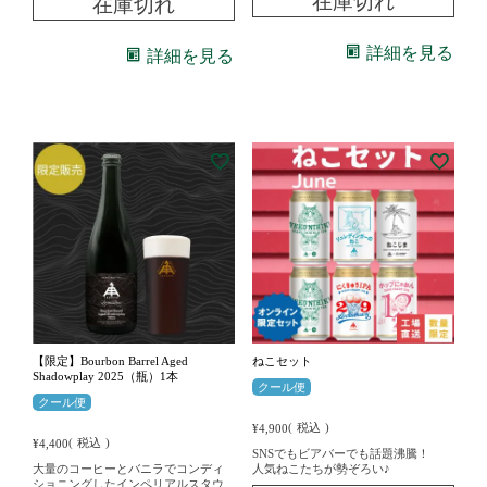
在庫切れ
在庫切れ
詳細を見る
詳細を見る
【限定】Bourbon Barrel Aged
ねこセット
Shadowplay 2025（瓶）1本
クール便
クール便
税込
¥
4,900
税込
¥
4,400
SNSでもビアバーでも話題沸騰！
大量のコーヒーとバニラでコンディ
人気ねこたちが勢ぞろい♪
ショニングしたインペリアルスタウ