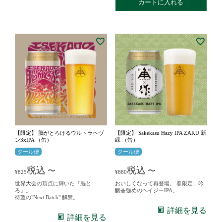
カートに入れる
【限定】 脳がとろけるウルトラヘヴ
【限定】 Sakekasu Hazy IPA ZAKU 新
ン3xIPA （缶）
緑 （缶）
クール便
クール便
税込
税込
〜
〜
¥
825
¥
880
世界大会の頂点に輝いた『脳と
おいしくなって再登場。 春限定、吟
ろ』。
醸香強めのヘイジーIPA。
待望の"Next Batch" 解禁。
詳細を見る
詳細を見る