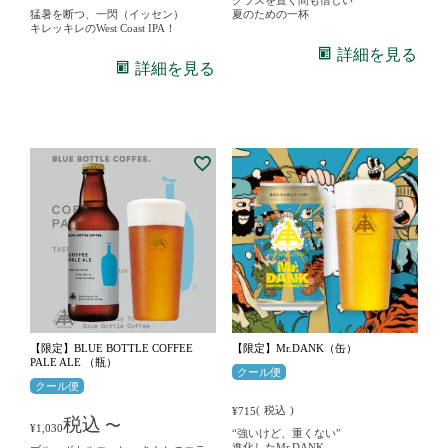
猛暑を断つ、一閃（イッセン）
夏のための一杯
キレッキレのWest Coast IPA！
詳細を見る
詳細を見る
【限定】BLUE BOTTLE COFFEE
【限定】Mr.DANK（缶）
PALE ALE （瓶）
クール便
クール便
税込
¥
715
税込
〜
¥
1,030
“強いけど、重くない”
進化したMr.DANK