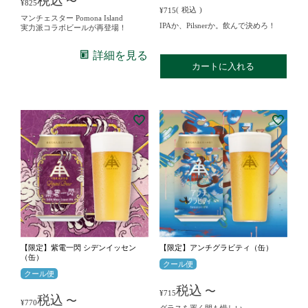
税込
〜
¥
825
税込
¥
715
マンチェスター Pomona Island
IPAか、Pilsnerか。飲んで決めろ！
実力派コラボビールが再登場！
詳細を見る
カートに入れる
【限定】紫電一閃 シデンイッセン
【限定】アンチグラビティ（缶）
（缶）
クール便
クール便
税込
〜
¥
715
税込
〜
¥
770
グラスを置く間も惜しい