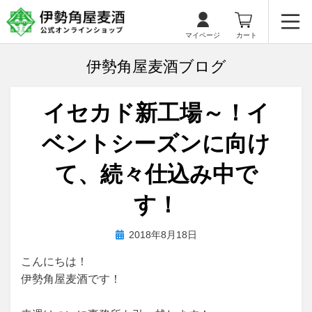
マイページ
カート
伊勢角屋麦酒ブログ
イセカド新工場～！イ
ベントシーズンに向け
て、続々仕込み中で
す！
投
投稿者
2018年8月18日
biyagura.by
稿
こんにちは！
日:
伊勢角屋麦酒です！