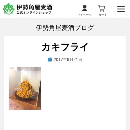
マイページ
カート
伊勢角屋麦酒ブログ
カキフライ
投
投稿者
2017年9月21日
biyagura.by
稿
日: