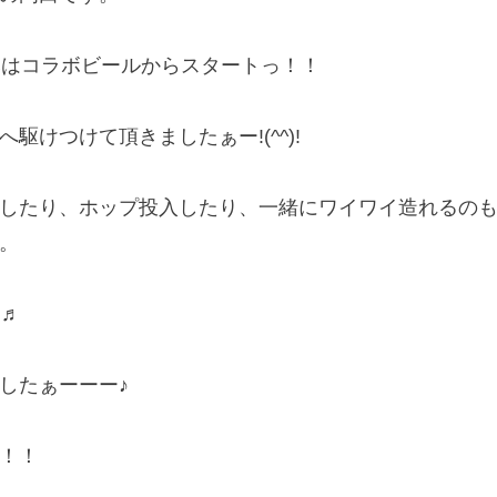
みはコラボビールからスタートっ！！
駆けつけて頂きましたぁー!(^^)!
したり、ホップ投入したり、一緒にワイワイ造れるの
。
す♬
したぁーーー♪
！！