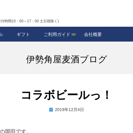
受付時間10：00～17：00 土日祝除く)
ル
ギフト
ご利用ガイド
会社概要
伊勢角屋麦酒ブログ
コラボビールっ！
投
投稿者
2019年12月4日
biyagura.by
稿
日:
の岡田です。