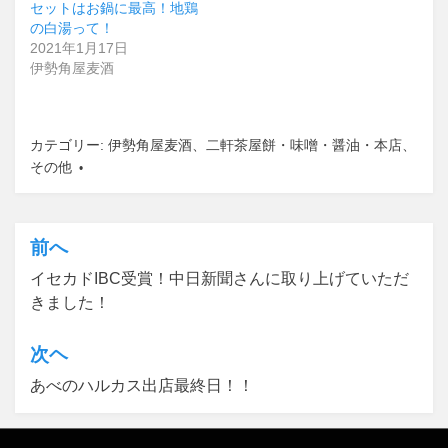
セットはお鍋に最高！地鶏
の白湯って！
2021年1月17日
伊勢角屋麦酒
カテゴリー:
伊勢角屋麦酒
、
二軒茶屋餅・味噌・醤油・本店
、
その他
前へ
投
イセカドIBC受賞！中日新聞さんに取り上げていただ
稿
きました！
ナ
ビ
次ヘ
ゲ
あべのハルカス出店最終日！！
ー