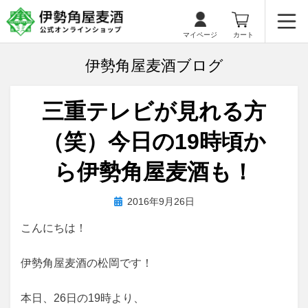
マイページ
カート
伊勢角屋麦酒ブログ
三重テレビが見れる方
（笑）今日の19時頃か
ら伊勢角屋麦酒も！
投
投稿者
2016年9月26日
biyagura.by
稿
こんにちは！
日:
伊勢角屋麦酒の松岡です！
本日、26日の19時より、