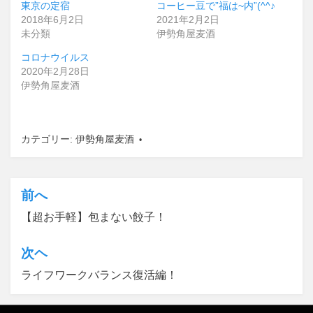
東京の定宿
コーヒー豆で”福は~内”(^^♪
2018年6月2日
2021年2月2日
未分類
伊勢角屋麦酒
コロナウイルス
2020年2月28日
伊勢角屋麦酒
カテゴリー:
伊勢角屋麦酒
前へ
投
【超お手軽】包まない餃子！
稿
ナ
次ヘ
ビ
ライフワークバランス復活編！
ゲ