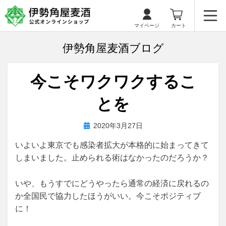
マイページ
カート
伊勢角屋麦酒ブログ
今こそワクワクするこ
とを
投
投稿者
2020年3月27日
biyagura.by
稿
いよいよ東京でも感染者拡大が本格的に始まってきて
日:
しまいました。止められる術はなかったのだろうか？
いや、もうすでにどうやったら通常の経済に戻れるの
か全国民で協力したほうがいい。今こそポジティブ
に！