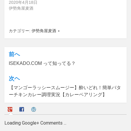
2020年4月18日
伊勢角屋麦酒
カテゴリー:
伊勢角屋麦酒
前へ
投
ISEKADO.COM って知ってる？
稿
ナ
次ヘ
ビ
【マンゴーラッシースムージー】酔いどれ！簡単バタ
ゲ
ーチキンカレー調理実況【カレーペアリング】
ー
シ
ョ
Loading Google+ Comments ...