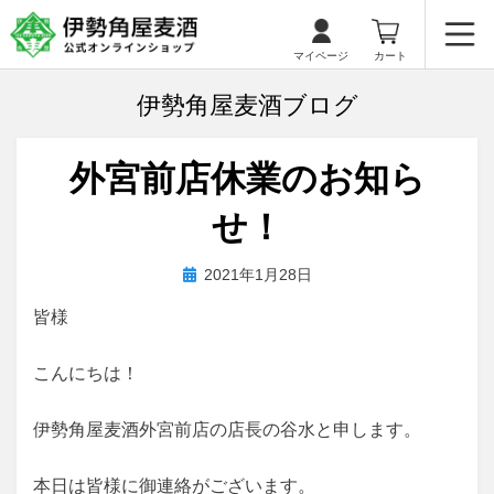
マイページ
カート
伊勢角屋麦酒ブログ
外宮前店休業のお知ら
せ！
投
投稿者
2021年1月28日
biyagura.by
稿
皆様
日:
こんにちは！
伊勢角屋麦酒外宮前店の店長の谷水と申します。
本日は皆様に御連絡がございます。