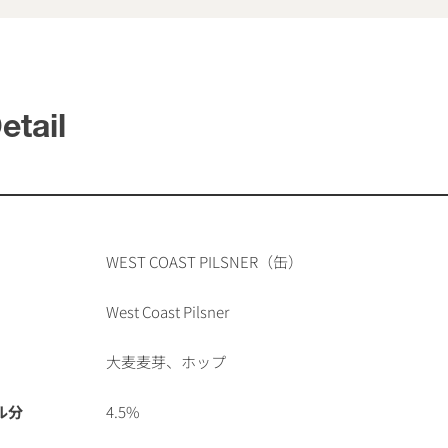
etail
WEST COAST PILSNER（缶）
West Coast Pilsner
大麦麦芽、ホップ
ル分
4.5%