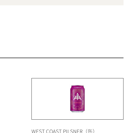
WEST COAST PILSNER（缶）