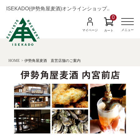
ISEKADO(伊勢角屋麦酒)オンラインショップ..
0
M
e
n
メニュー
マイページ
カート
u
HOME
伊勢角屋麦酒 直営店舗のご案内