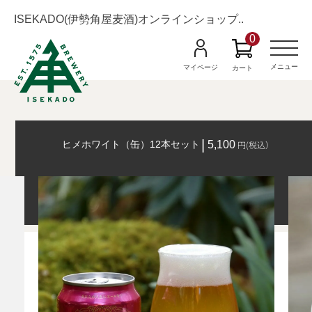
ISEKADO(伊勢角屋麦酒)オンラインショップ..
0
M
e
n
メニュー
マイページ
カート
u
ヒメホワイト（缶）12本セット
5,100
円(税込）