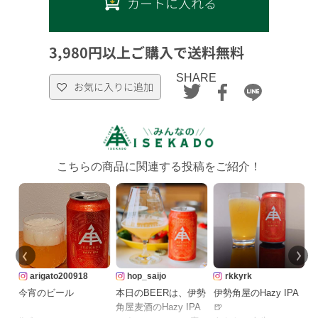
カートに入れる
3,980円以上ご購入で送料無料
SHARE
お気に入りに追加
こちらの商品に関連する投稿をご紹介！
arigato200918
hop_saijo
rkkyrk
今宵のビール
本日のBEERは、伊勢
伊勢角屋のHazy IPA
角屋麦酒のHazy IPA
🍺