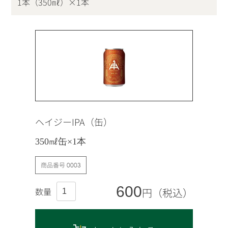
1本（350㎖）×1本
ヘイジーIPA（缶）
350㎖缶×1本
商品番号
0003
600
円（税込）