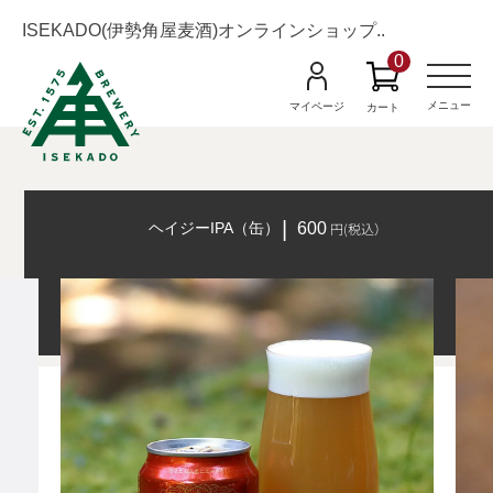
ISEKADO(伊勢角屋麦酒)オンラインショップ..
0
M
e
n
メニュー
マイページ
カート
u
ヘイジーIPA（缶）
600
円(税込）