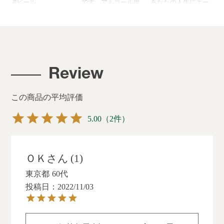
#ビール
です。アルコール度
あなたの人生にエー
#缶ビール
数が6.5%、パッショ
ルを❗️
#beer
ンフルーツのような
3月明日で終わりっ❗️
#🍺
香りとジューシーな
4月からも楽しくっ✨
#ビール好き
味わいで飲みごたえ
#beer
#ビール最高
があるヘイジーIPA🍻
#伊勢角屋
#伊勢角
#craftbeer
#Hazyipa
Review
#ipa
#craftbeerlife
#ipa
#isekadoyabrewery
#craftbeerlover
#クラフトビール
橙
#hazyipa
#craftbeerstagram
この商品の平均評価
#角
#beer #beerstagram
#伊勢角屋麦酒
#beerlover #hopsaijo
5.00
（2件）
#伊勢角屋麦酒
#hazyipa #ビール大好
き #ビール好きな人と
繋がりたい #伊勢
ＯＫ
1
東京都
60代
投稿日
2022/11/03