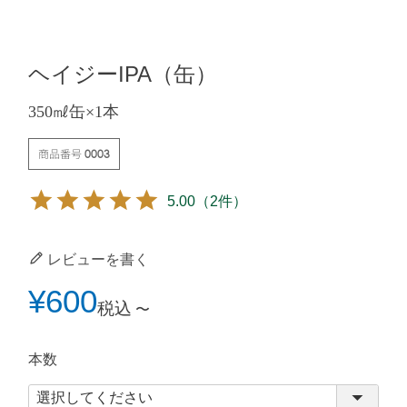
ヘイジーIPA（缶）
350㎖缶×1本
商品番号
0003
5.00
（2件）
レビューを書く
¥
600
税込
〜
本数