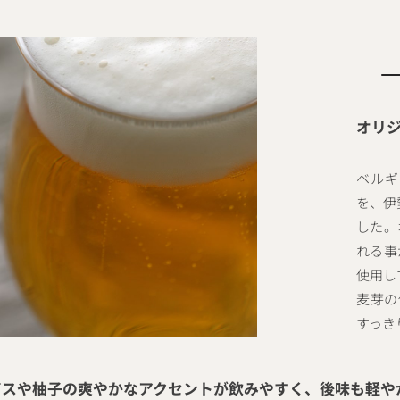
オリ
ベルギ
を、伊
した。
れる事
使用し
麦芽の
すっき
イスや柚子の爽やかなアクセントが飲みやすく、後味も軽や