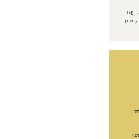
「和」
せやす
202
202