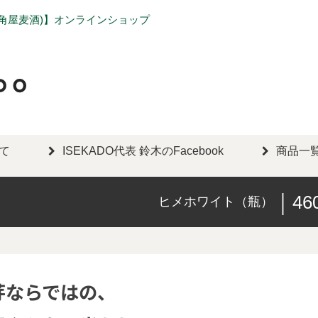
勢角屋麦酒)】オンラインショップ
いて
ISEKADO代表 鈴木のFacebook
商品一
46
ヒメホワイト（瓶）
芽ならではの、