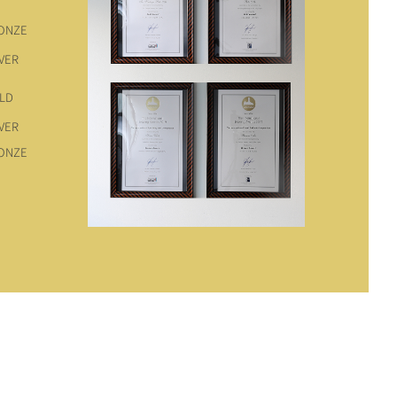
ONZE
LVER
LD
LVER
ONZE