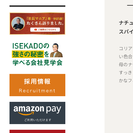
ナチ
スパ
コリア
い色合
母のナ
すっき
かなフ