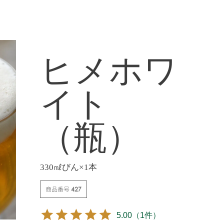
ヒメホワ
イト
（瓶）
330㎖びん×1本
商品番号
427
5.00
（1件）