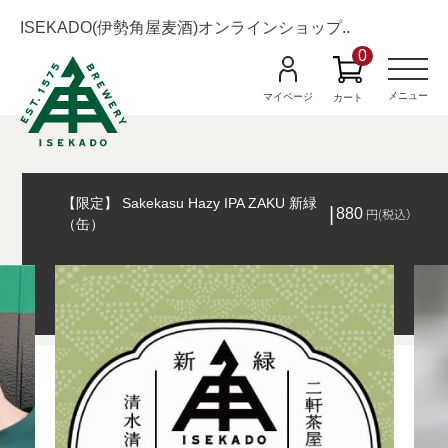
ISEKADO(伊勢角屋麦酒)オンラインショップ..
0
M
e
n
メニュー
マイページ
カート
u
【限定】 Sakekasu Hazy IPA ZAKU 新緑
880
円(税込）
（缶）