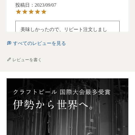
投稿日
2023/09/07
美味しかったので、リピート注文しまし
た。

すべてのレビューを見る
可能なら、期間限定ではなく

常に買えると嬉しいです。

他の酒蔵とのコラボ企画も、あれば嬉しい
レビューを書く
です。
ばさらぱぱ
2
非公開
投稿日
2023/09/02
日本酒の「作」のキーワードで購入してみ