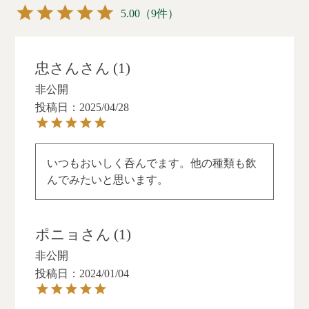
ジューシーな飲み心
でかかって赤福より
– Speciality (abv
5.00
（9件）
地。
好きかも😳
range 7% – 9.9%)に
て『ねこにひき』が
白・・ホッピーライ
#伊勢角屋麦酒#伊勢
銀賞を受賞いたしま
スラガー
角屋麦酒麦酒蔵#二軒
した！
忠さん
1
インディカ米と伊勢
茶屋餅角屋本店#伊勢
角のアメリカンホッ
地酒#三重地酒
非公開
本受賞で、ISEKADO
プ技術を融合させた
は5大会連続メダル受
投稿日
2025/04/28
ライスラガー。華や
賞となりました✨
かな香りとキレがい
い。
時代の変化やスタイ
ルの流行が激しいク
いつもおいしく呑んでます。他の種類も飲
金・・伊勢ピルスナ
ラフトビールの世界
んでみたいと思います。
ー
において、
苦味をおさえ、すっ
定番ビールが世界基
きりした味わい。め
準の評価をいただけ
っちゃ飲みやすい。
たことはこの上ない
ポニョ
1
喜びです。
赤・・ウエストコー
非公開
ストピルスナー
いつもISEKADOを応
投稿日
2024/01/04
柑橘やトロピカルな
援してくださる皆さ
香りが広がる爽快な
まに、
ピルスナー。力強い