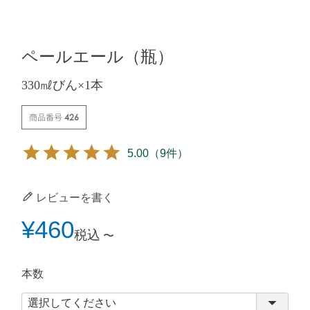
ペールエール（瓶）
330㎖びん×1本
商品番号
426
5.00
（9件）
レビューを書く
¥
460
税込
〜
本数