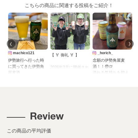
こちらの商品に関連する投稿をご紹介！
machico121
_horich_
【 🏅 御礼 🏅 】
伊勢旅行へ行った時
念願の伊勢角屋麦
に買ってきた伊勢角
酒！！😳🍺
2026年3月に開催され
屋麦酒。
溢れる気持ちを抑え
た、世界最大級のビ
ながらなんとか3本に
ール審査会
緑・・ペールエー
絞って買ってきた
「THE
ル
ル
やっぱり定番のペー
INTERNATIONAL
柑橘系の香りとクリ
ルエールの瓶が美味
BREWING AWARDS
アな苦味。飲みやす
かった😚
2026」において
くて好き。
もちろん二軒茶屋餅
Smallpack Ale -Class
Review
にも寄ってきた！
3 (abv range 5% –
橙・・HAZY IPA
薄いお餅の中に餡子
5.4%)にて『ペールエ
ホップの華やかな香
がぎっしり詰まって
ール』が
この商品の平均評価
り。ほどよいコクと
て、さらにきな粉ま
Strong Beer – Class 4