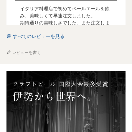
これからも伊勢から
ホップの苦味が特
世界へ人生エールを
イタリア料理店で初めてペールエールを飲
徴。後味はスッキ
お届けできるよう精
み、美味しくて早速注文しました。

リ。
進して参りますので
期待通りの美味しさでした。また注文しま
変わらぬご愛顧のほ
色々楽しんで、伊勢
す。
ど、よろしくお願い
からスーツケースに
いたします。
すべてのレビューを見る
詰め込んでゴロゴロ
引きながら持ち帰っ
・‥‥
みみみ
1
レビューを書く
た甲斐があったわ〜
━━━━━━━━━
と思っていましたが
━━━━━━‥‥・
大阪府
久しぶりに行った近
投稿日
2023/12/25
くのスーパーのビー
🥈 受賞カテゴリー＆
ルコーナーに、ずら
銘柄：
りと並んでる伊勢角
屋麦酒を発見した瞬
【Smallpack Ale -
数年前に初めてプレゼントして以来、友人
間、しばらくフリー
Class 3】
ズしました。
がとても喜んでくれるので、毎年贈ってい
✨ Pale Ale（ペールエ
ール）
ます♡
#伊勢角屋麦酒
【Strong Beer - Class
4 Speciality】
✨ Neko Nihiki（ねこ