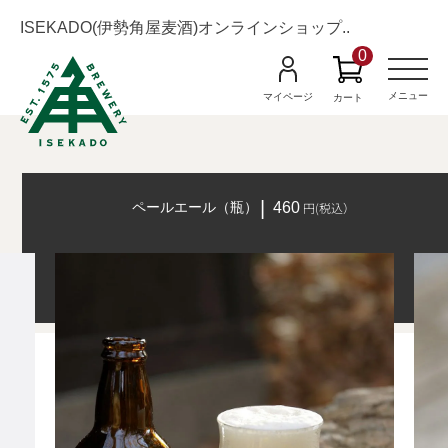
ISEKADO(伊勢角屋麦酒)オンラインショップ..
0
M
e
n
メニュー
マイページ
カート
u
ペールエール（瓶）
460
円(税込）