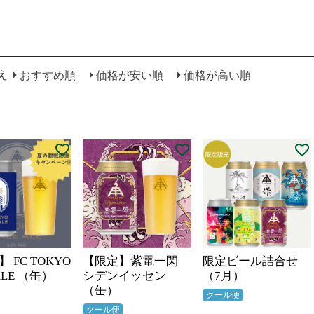
え
おすすめ順
価格が安い順
価格が高い順
 FC TOKYO
【限定】紫電一閃
限定ビール詰合せ
 ALE （缶）
シデンイッセン
（7月）
（缶）
クール便
クール便