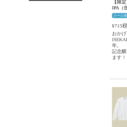
【限定
IPA（
クール
¥
715
おかげ
ISEK
年。
記念醸
ます！