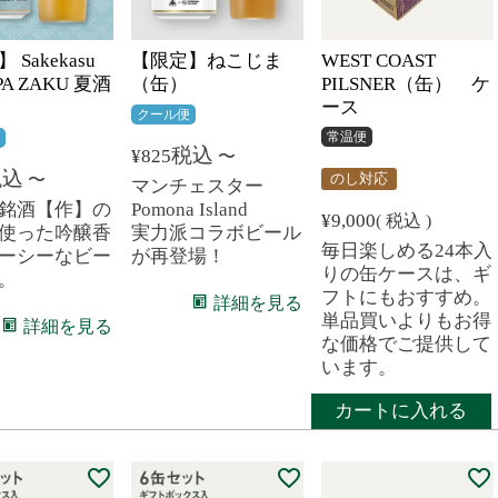
 Sakekasu
【限定】ねこじま
WEST COAST
IPA ZAKU 夏酒
（缶）
PILSNER（缶） ケ
ース
クール便
常温便
便
税込
¥
825
〜
税込
〜
のし対応
マンチェスター
銘酒【作】の
Pomona Island
¥
9,000
税込
使った吟醸香
実力派コラボビール
毎日楽しめる24本入
ーシーなビー
が再登場！
りの缶ケースは、ギ
。
フトにもおすすめ。
詳細を見る
単品買いよりもお得
詳細を見る
な価格でご提供して
います。
カートに入れる