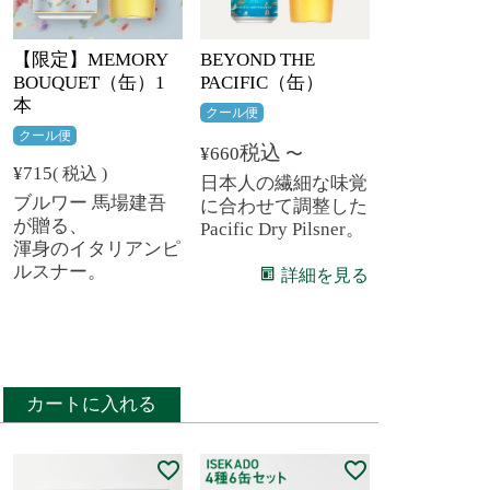
【限定】MEMORY
BEYOND THE
BOUQUET（缶）1
PACIFIC（缶）
本
クール便
クール便
税込
¥
660
〜
¥
715
税込
日本人の繊細な味覚
ブルワー 馬場建吾
に合わせて調整した
が贈る、
Pacific Dry Pilsner。
渾身のイタリアンピ
ルスナー。
詳細を見る
カートに入れる