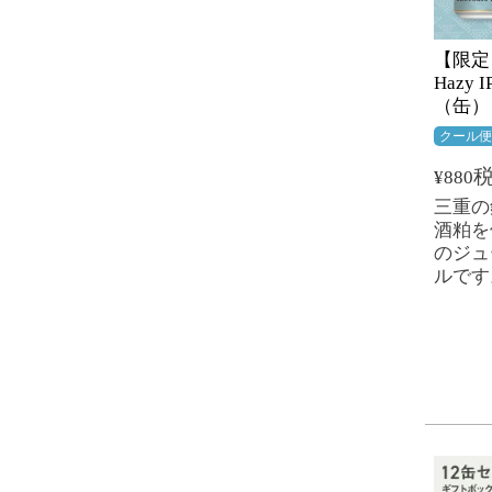
【限定】
Hazy 
（缶）
クール
¥
880
三重の
酒粕を
のジュ
ルです