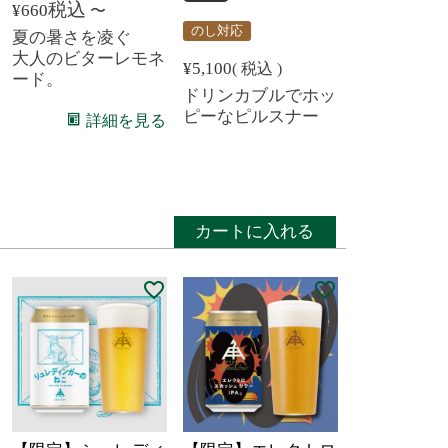
税込
¥
660
〜
のし対応
夏の暑さを凌ぐ
大人のビターレモネ
¥
5,100
税込
ード。
ドリンカブルでホッ
ピーなピルスナー
詳細を見る
カートに入れる