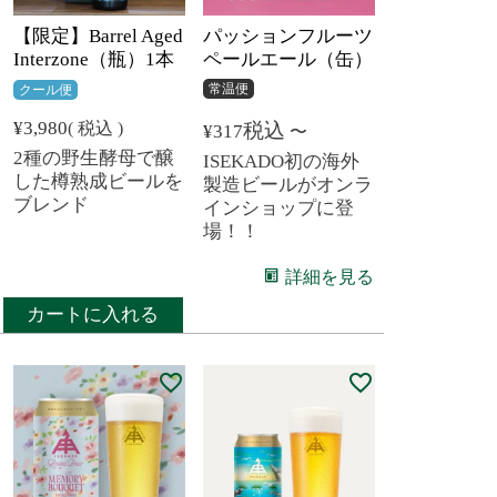
【限定】Barrel Aged
パッションフルーツ
Interzone（瓶）1本
ペールエール（缶）
常温便
クール便
¥
3,980
税込
税込
¥
317
〜
2種の野生酵母で醸
ISEKADO初の海外
した樽熟成ビールを
製造ビールがオンラ
ブレンド
インショップに登
場！！
詳細を見る
カートに入れる