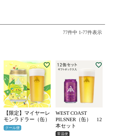
77
件中
1
-
77
件表示
【限定】マイヤーレ
WEST COAST
モンラドラー（缶）
PILSNER（缶） 12
本セット
クール便
常温便