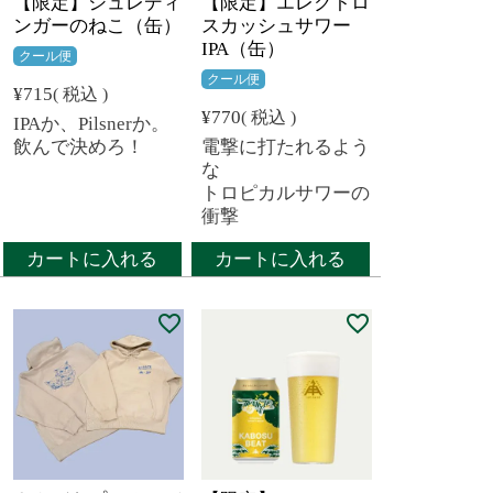
【限定】シュレディ
【限定】エレクトロ
ンガーのねこ（缶）
スカッシュサワー
IPA（缶）
クール便
クール便
¥
715
税込
¥
770
税込
IPAか、Pilsnerか。
飲んで決めろ！
電撃に打たれるよう
な
トロピカルサワーの
衝撃
カートに入れる
カートに入れる