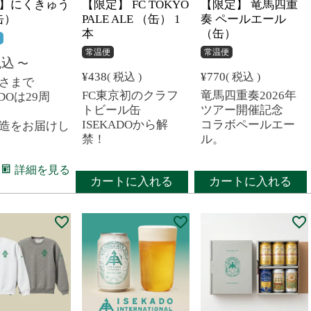
】にくきゅう
【限定】 FC TOKYO
【限定】 竜馬四重
缶）
PALE ALE （缶） 1
奏 ペールエール
本
（缶）
便
常温便
常温便
税込
〜
¥
438
¥
770
税込
税込
さまで
FC東京初のクラフ
竜馬四重奏2026年
ADOは29周
トビール缶
ツアー開催記念
ISEKADOから解
コラボペールエー
造をお届けし
禁！
ル。
詳細を見る
カートに入れる
カートに入れる