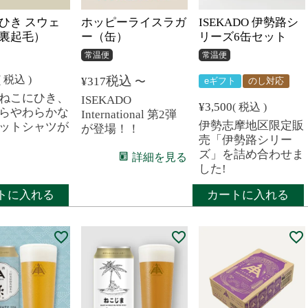
ひき スウェ
ホッピーライスラガ
ISEKADO 伊勢路シ
裏起毛）
ー（缶）
リーズ6缶セット
常温便
常温便
税込
税込
¥
317
〜
eギフト
のし対応
ねこにひき、
ISEKADO
¥
3,500
税込
らやわらかな
International 第2弾
伊勢志摩地区限定販
ットシャツが
が登場！！
売「伊勢路シリー
ズ」を詰め合わせま
詳細を見る
した!
トに入れる
カートに入れる