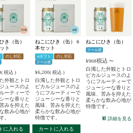
ひき（缶）
ねこにひき（缶） 6
ねこにひき（缶）
セット
本セット
クール便
ト
のし対応
eギフト
のし対応
税込
¥
968
〜
便
クール便
白濁した外観とトロ
0
¥
6,200
税込
税込
ピカルジュースのよ
た外観とトロ
白濁した外観とトロ
うにフルーティーで
ジュースのよ
ピカルジュースのよ
ジューシーな香りと
ルーティーで
うにフルーティーで
風味、苦みを抑えた
シーな香りと
ジューシーな香りと
柔らかな飲み心地が
苦みを抑えた
風味、苦みを抑えた
特徴です。
な飲み心地が
柔らかな飲み心地が
す。
特徴です。
詳細を見る
トに入れる
カートに入れる