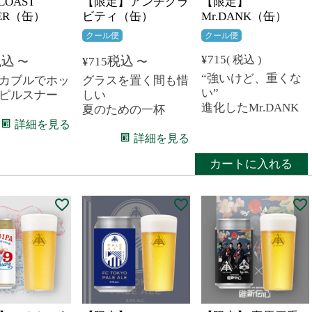
COAST
【限定】アンチグラ
【限定】
NER（缶）
ビティ（缶）
Mr.DANK（缶）
クール便
クール便
¥
715
税込
税込
税込
¥
715
〜
〜
“強いけど、重くな
グラスを置く間も惜
カブルでホッ
い”
しい
ピルスナー
進化したMr.DANK
夏のための一杯
詳細を見る
詳細を見る
カートに入れる