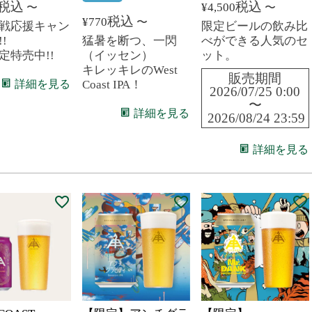
税込
税込
¥
4,500
〜
〜
税込
¥
770
〜
限定ビールの飲み比
戦応援キャン
猛暑を断つ、一閃
べができる人気のセ
!
（イッセン）
ット。
定特売中!!
キレッキレのWest
販売期間
Coast IPA！
詳細を見る
2026/07/25 0:00
〜
詳細を見る
2026/08/24 23:59
詳細を見る